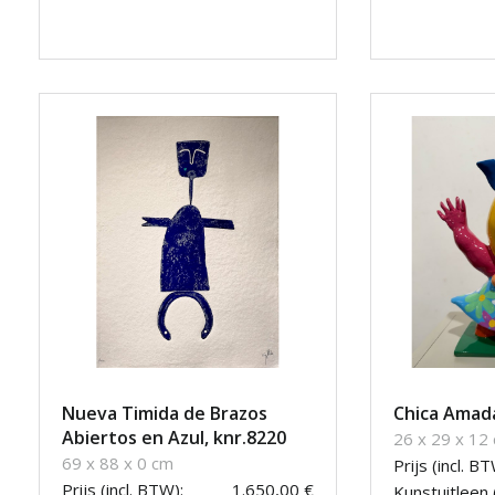
Nueva Timida de Brazos
Chica Amad
Abiertos en Azul, knr.8220
26 x 29 x 12
69 x 88 x 0 cm
Prijs (incl. BT
Prijs (incl. BTW):
1.650,00 €
Kunstuitleen 