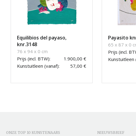
Equilibios del payaso,
Payasito kn
knr.3148
65 x 87 x 0 
76 x 94 x 0 cm
Prijs (incl. BT
Prijs (incl. BTW):
1.900,00 €
Kunstuitleen 
Kunstuitleen (vanaf):
57,00 €
ONZE TOP 10 KUNSTENAARS
NIEUWSBRIEF