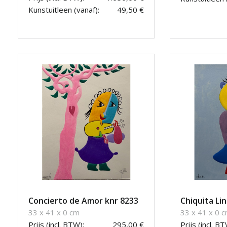
Kunstuitleen (vanaf):
49,50 €
Concierto de Amor knr 8233
Chiquita Li
33 x 41 x 0 cm
33 x 41 x 0 
Prijs (incl. BTW):
295,00 €
Prijs (incl. BT