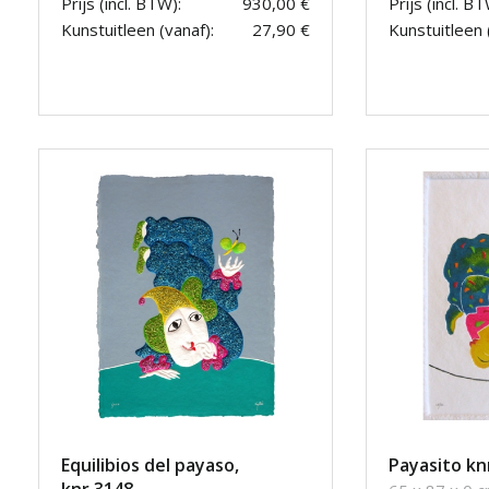
Prijs (incl. BTW):
930,00 €
Prijs (incl. BT
Kunstuitleen (vanaf):
27,90 €
Kunstuitleen 
Equilibios del payaso,
Payasito kn
knr.3148