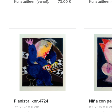
Kunstuitleen (vanaf):
75,00 €
Kunstuitleen 
Pianista, knr.4724
Niña con pe
75 x 87 x 0 cm
83 x 96 x 0 