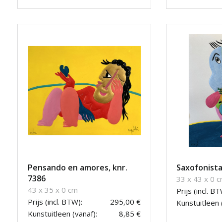
Pensando en amores, knr.
Saxofonista
7386
33 x 43 x 0 
43 x 35 x 0 cm
Prijs (incl. BT
Prijs (incl. BTW):
295,00 €
Kunstuitleen 
Kunstuitleen (vanaf):
8,85 €