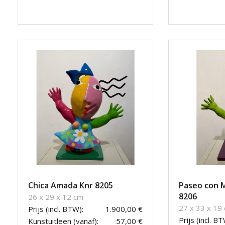
Chica Amada Knr 8205
Paseo con M
8206
26 x 29 x 12 cm
27 x 33 x 19
Prijs (incl. BTW):
1.900,00 €
Prijs (incl. BT
Kunstuitleen (vanaf):
57,00 €