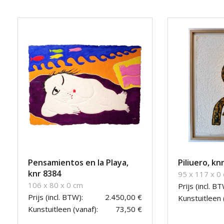
Pensamientos en la Playa,
Piliuero, kn
knr 8384
95 x 117 x 0
106 x 80 x 0 cm
Prijs (incl. BT
Prijs (incl. BTW):
2.450,00 €
Kunstuitleen 
Kunstuitleen (vanaf):
73,50 €