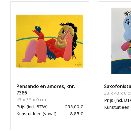
Pensando en amores, knr.
Saxofonista
7386
33 x 43 x 0 
43 x 35 x 0 cm
Prijs (incl. BT
Prijs (incl. BTW):
295,00 €
Kunstuitleen 
Kunstuitleen (vanaf):
8,85 €