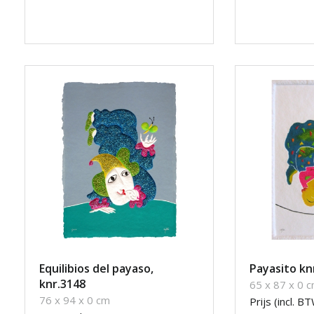
Equilibios del payaso,
Payasito kn
knr.3148
65 x 87 x 0 
76 x 94 x 0 cm
Prijs (incl. BT