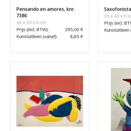
Pensando en amores, knr.
Saxofonista
7386
33 x 43 x 0 
43 x 35 x 0 cm
Prijs (incl. BT
Prijs (incl. BTW):
295,00 €
Kunstuitleen 
Kunstuitleen (vanaf):
8,85 €