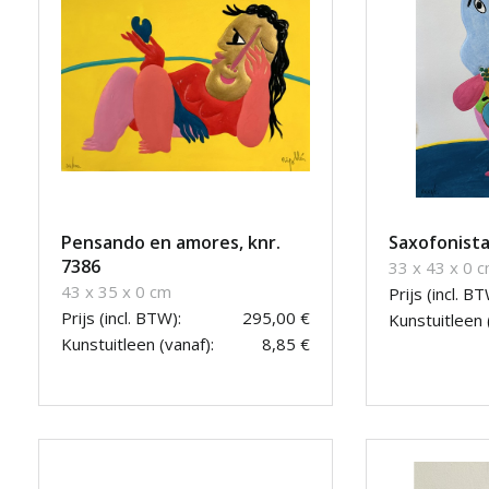
Pensando en amores, knr.
Saxofonista
7386
33 x 43 x 0 
43 x 35 x 0 cm
Prijs (incl. BT
Prijs (incl. BTW):
295,00 €
Kunstuitleen 
Kunstuitleen (vanaf):
8,85 €