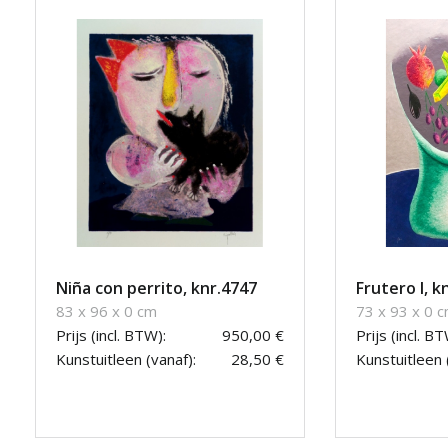
Niña con perrito, knr.4747
Frutero I, k
83 x 96 x 0 cm
73 x 93 x 0 
Prijs (incl. BTW):
950,00 €
Prijs (incl. BT
Kunstuitleen (vanaf):
28,50 €
Kunstuitleen 