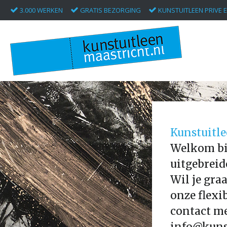
3.000 WERKEN
GRATIS BEZORGING
KUNSTUITLEEN PRIVE E
Kunstuitle
Welkom bij
uitgebreid
Wil je gra
onze flex
contact me
info@kuns