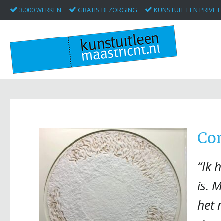
3.000 WERKEN
GRATIS BEZORGING
KUNSTUITLEEN PRIVE E
Co
“Ik 
is. 
het 