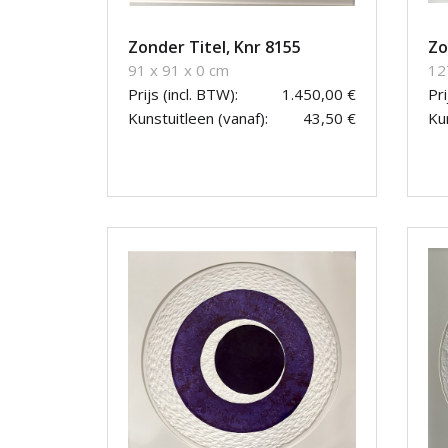
Zonder Titel, Knr 8155
Zo
91 x 91 x 0 cm
12
Prijs (incl. BTW):
1.450,00 €
Pri
Kunstuitleen (vanaf):
43,50 €
Kun