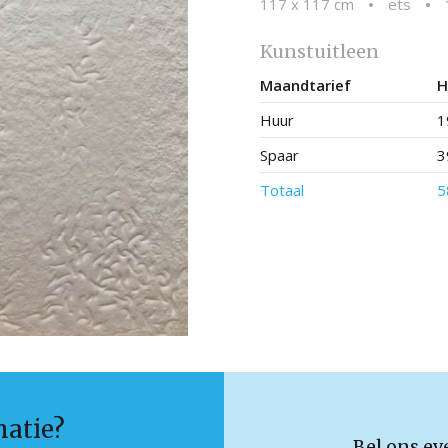
117 x 117 cm
•
ets
•
Kunstuitleen
Maandtarief
H
Huur
1
Spaar
3
Totaal
5
matie?
Bel ons ev