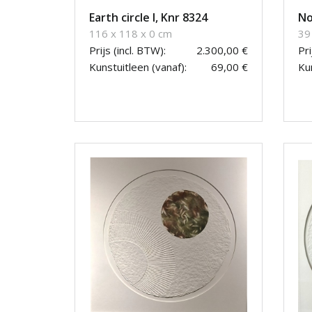
Earth circle I, Knr 8324
No
116 x 118 x 0 cm
39
Prijs (incl. BTW):
2.300,00 €
Pri
Kunstuitleen (vanaf):
69,00 €
Kun