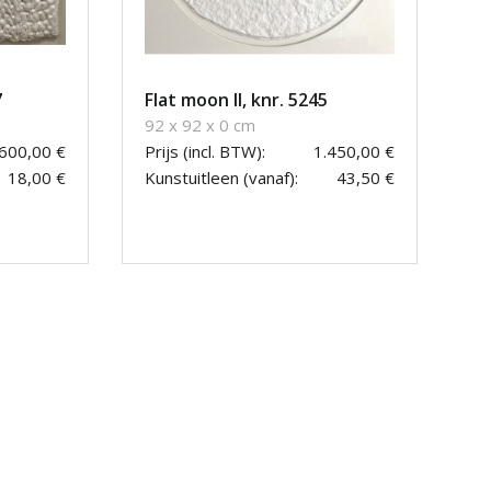
7
Flat moon II, knr. 5245
92 x 92 x 0 cm
600,00 €
Prijs (incl. BTW):
1.450,00 €
18,00 €
Kunstuitleen (vanaf):
43,50 €