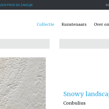
EEN PRIVE EN ZAKELIJK
I
Collectie
Kunstenaars
Over o
Snowy landscap
Conbulius