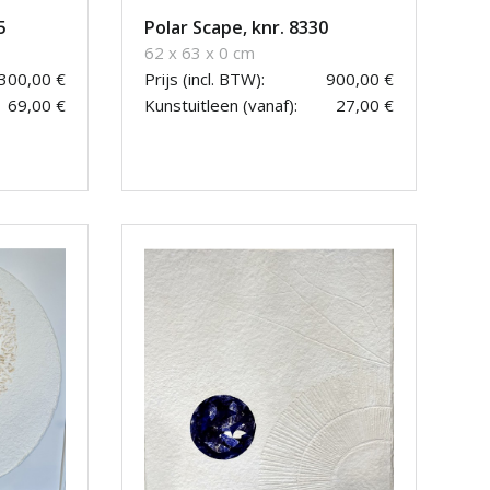
5
Polar Scape, knr. 8330
62 x 63 x 0 cm
.300,00 €
Prijs (incl. BTW):
900,00 €
69,00 €
Kunstuitleen (vanaf):
27,00 €