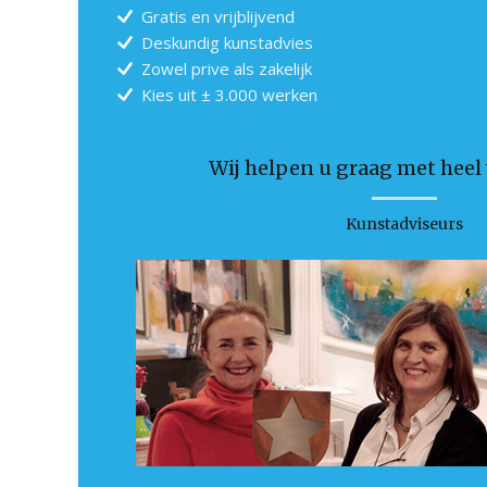
Gratis en vrijblijvend
Deskundig kunstadvies
Zowel prive als zakelijk
Kies uit ± 3.000 werken
Wij helpen u graag met heel v
Kunstadviseurs