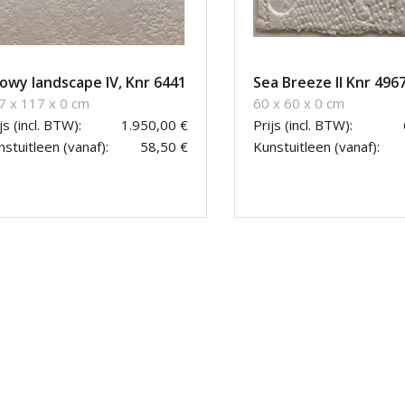
owy landscape IV, Knr 6441
Sea Breeze II Knr 496
7 x 117 x 0 cm
60 x 60 x 0 cm
js (incl. BTW):
1.950,00 €
Prijs (incl. BTW):
stuitleen (vanaf):
58,50 €
Kunstuitleen (vanaf):