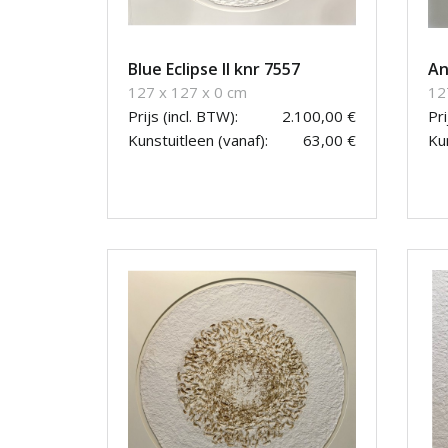
Blue Eclipse II knr 7557
An
127 x 127 x 0 cm
12
Prijs (incl. BTW):
2.100,00 €
Pri
Kunstuitleen (vanaf):
63,00 €
Kun