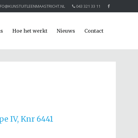
NFO@KUNSTUITLEENMAASTRICHT.NL
043 321 33 11
ns
Hoe het werkt
Nieuws
Contact
e IV, Knr 6441