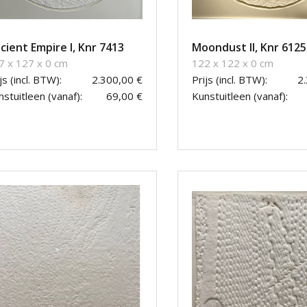
cient Empire I, Knr 7413
Moondust II, Knr 6125
7 x 127 x 0 cm
122 x 122 x 0 cm
js (incl. BTW):
2.300,00 €
Prijs (incl. BTW):
2
stuitleen (vanaf):
69,00 €
Kunstuitleen (vanaf):