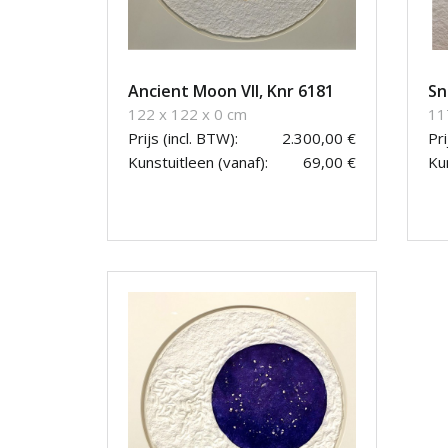
Ancient Moon VII, Knr 6181
Sn
122 x 122 x 0 cm
11
Prijs (incl. BTW):
2.300,00 €
Pri
Kunstuitleen (vanaf):
69,00 €
Kun