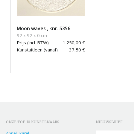
Moon waves , knr. 5356
92 x 92 x 0 cm
Prijs (incl. BTW):
1.250,00 €
Kunstuitleen (vanaf):
37,50 €
ONZE TOP 10 KUNSTENAARS
NIEUWSBRIEF
Appel, Karel