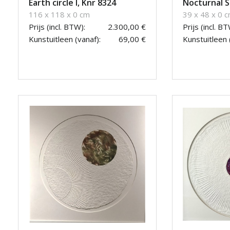
Earth circle I, Knr 8324
Nocturnal S
116 x 118 x 0 cm
39 x 48 x 0 
Prijs (incl. BTW):
2.300,00 €
Prijs (incl. BT
Kunstuitleen (vanaf):
69,00 €
Kunstuitleen 