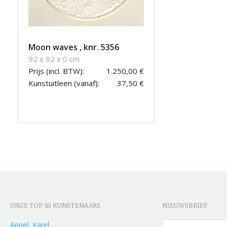
Moon waves , knr. 5356
92 x 92 x 0 cm
Prijs (incl. BTW):
1.250,00 €
Kunstuitleen (vanaf):
37,50 €
ONZE TOP 10 KUNSTENAARS
NIEUWSBRIEF
Appel, Karel