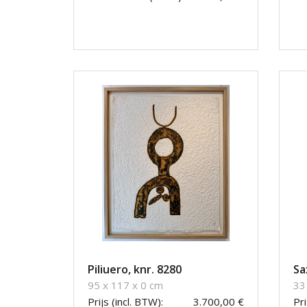
Piliuero, knr. 8280
Sa
95 x 117 x 0 cm
33
Prijs (incl. BTW):
3.700,00 €
Pri