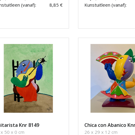
stuitleen (vanaf):
8,85 €
Kunstuitleen (vanaf):
itarista Knr 8149
Chica con Abanico Kn
 x 50 x 0 cm
26 x 29 x 12 cm