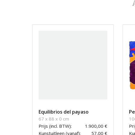
Equilibrios del payaso
Pe
67 x 88 x 0 cm
10
Prijs (incl. BTW):
1.900,00 €
Pri
Kunstuitleen (vanaf):
57,00 €
Kun