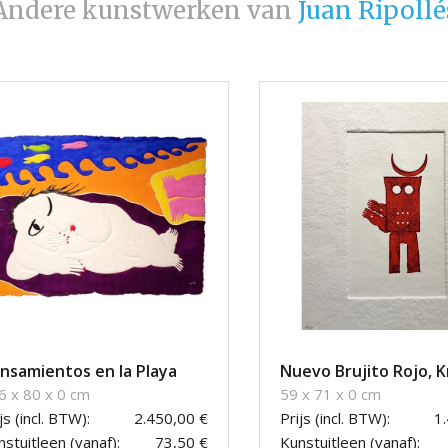
Andere kunstwerken van
Juan Ripollé
nsamientos en la Playa
Nuevo Brujito Rojo, K
6 x 80 x 0 cm
59 x 71 x 0 cm
js (incl. BTW):
2.450,00 €
Prijs (incl. BTW):
1
stuitleen (vanaf):
73,50 €
Kunstuitleen (vanaf):