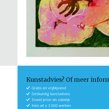
Kunstadvies? Of meer infor
Gratis en vrijblijvend
Deskundig kunstadvies
Zowel prive als zakelijk
Kies uit ± 3.000 werken