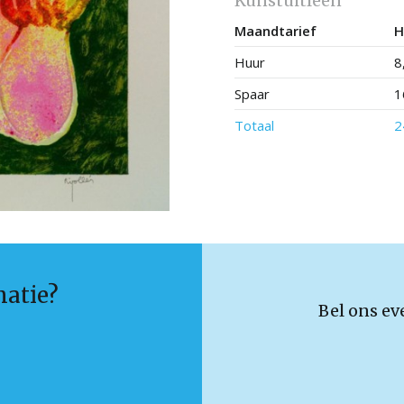
Kunstuitleen
Maandtarief
H
Huur
8
Spaar
1
Totaal
2
matie?
Bel ons ev