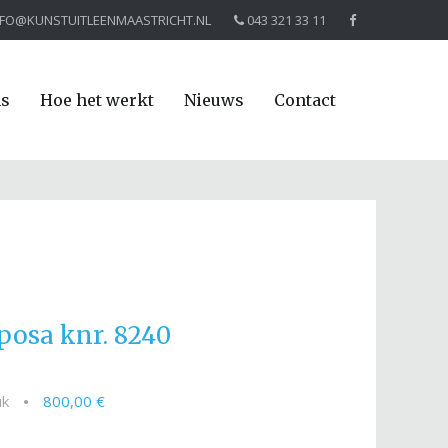
NFO@KUNSTUITLEENMAASTRICHT.NL
043 321 33 11
ns
Hoe het werkt
Nieuws
Contact
posa knr. 8240
uk
•
800,00 €