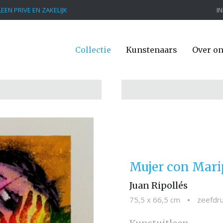
EEN PRIVE EN ZAKELIJK
I
Collectie
Kunstenaars
Over o
Mujer con Mari
Juan Ripollés
75,5 x 66,5 cm
•
zeefdr