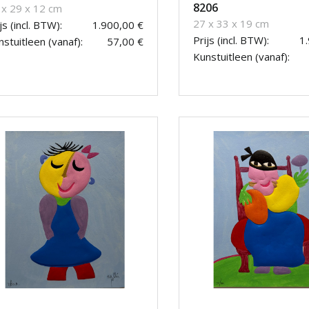
8206
 x 29 x 12 cm
27 x 33 x 19 cm
js (incl. BTW):
1.900,00 €
Prijs (incl. BTW):
1
stuitleen (vanaf):
57,00 €
Kunstuitleen (vanaf):