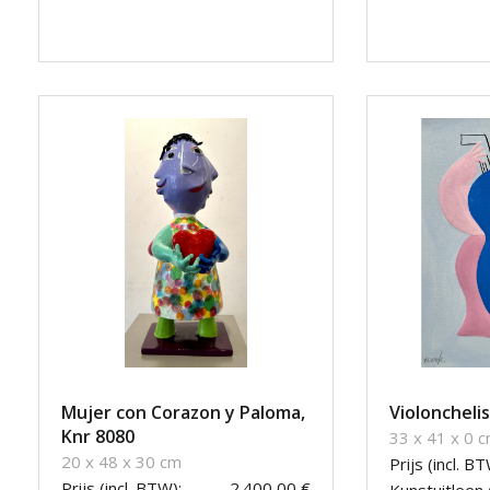
Mujer con Corazon y Paloma,
Violoncheli
Knr 8080
33 x 41 x 0 
20 x 48 x 30 cm
Prijs (incl. BT
Prijs (incl. BTW):
2.400,00 €
Kunstuitleen 