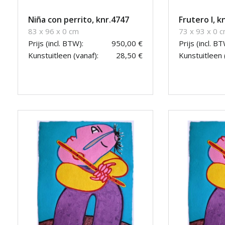
Niña con perrito, knr.4747
Frutero I, k
83 x 96 x 0 cm
73 x 93 x 0 
Prijs (incl. BTW):
950,00 €
Prijs (incl. BT
Kunstuitleen (vanaf):
28,50 €
Kunstuitleen 