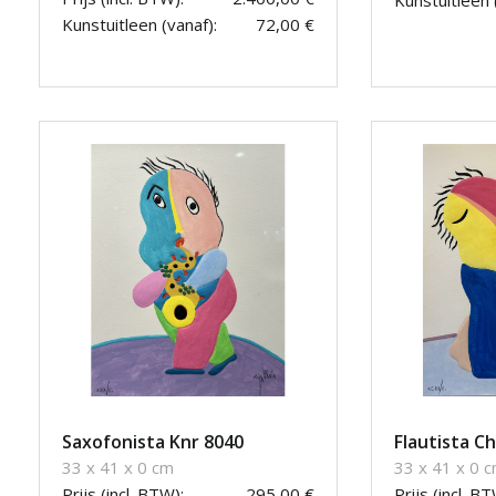
Kunstuitleen (vanaf):
72,00 €
Saxofonista Knr 8040
Flautista Ch
33 x 41 x 0 cm
33 x 41 x 0 
Prijs (incl. BTW):
295,00 €
Prijs (incl. BT