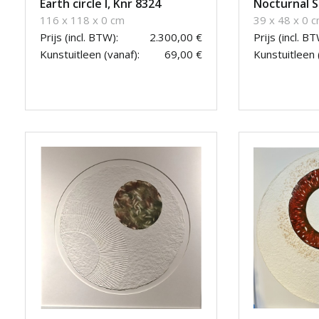
Earth circle I, Knr 8324
Nocturnal S
116 x 118 x 0 cm
39 x 48 x 0 
Prijs (incl. BTW):
2.300,00 €
Prijs (incl. BT
Kunstuitleen (vanaf):
69,00 €
Kunstuitleen 