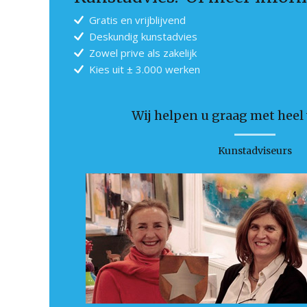
Gratis en vrijblijvend
Deskundig kunstadvies
Zowel prive als zakelijk
Kies uit ± 3.000 werken
Wij helpen u graag met heel v
Kunstadviseurs