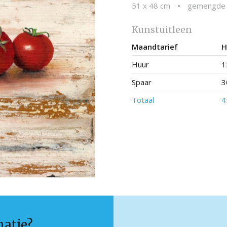
51 x 48 cm
•
gemengde t
Kunstuitleen
Maandtarief
H
Huur
1
Spaar
3
Totaal
4
matie?