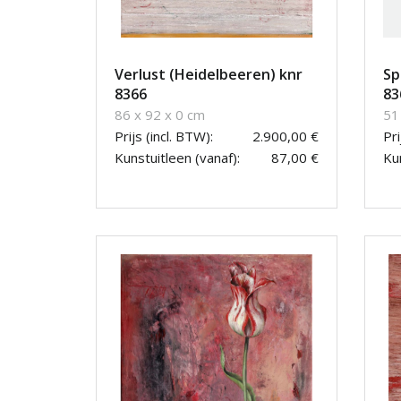
Verlust (Heidelbeeren) knr
Sp
8366
83
86 x 92 x 0 cm
51
Prijs (incl. BTW):
2.900,00 €
Pri
Kunstuitleen (vanaf):
87,00 €
Kun