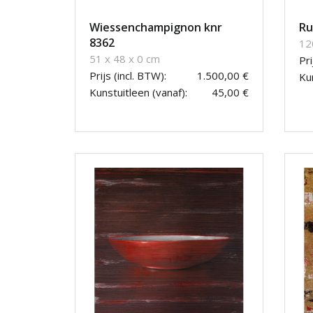
Wiessenchampignon knr
Ru
8362
12
51 x 48 x 0 cm
Pri
Prijs (incl. BTW):
1.500,00 €
Kun
Kunstuitleen (vanaf):
45,00 €