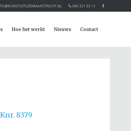
NFO@KUNSTUITLEENMAASTRICHT.NL
043 321 33 11
ns
Hoe het werkt
Nieuws
Contact
Knr. 8379