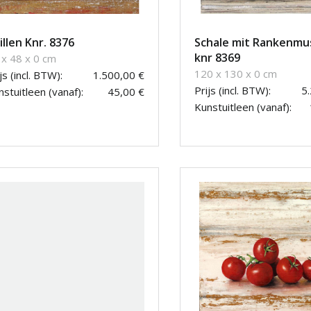
illen Knr. 8376
Schale mit Rankenmu
knr 8369
 x 48 x 0 cm
120 x 130 x 0 cm
js (incl. BTW):
1.500,00 €
Prijs (incl. BTW):
5
stuitleen (vanaf):
45,00 €
Kunstuitleen (vanaf):