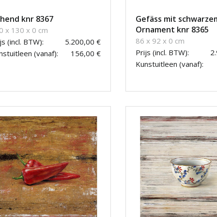
hend knr 8367
Gefäss mit schwarze
Ornament knr 8365
0 x 130 x 0 cm
86 x 92 x 0 cm
js (incl. BTW):
5.200,00 €
Prijs (incl. BTW):
2
stuitleen (vanaf):
156,00 €
Kunstuitleen (vanaf):