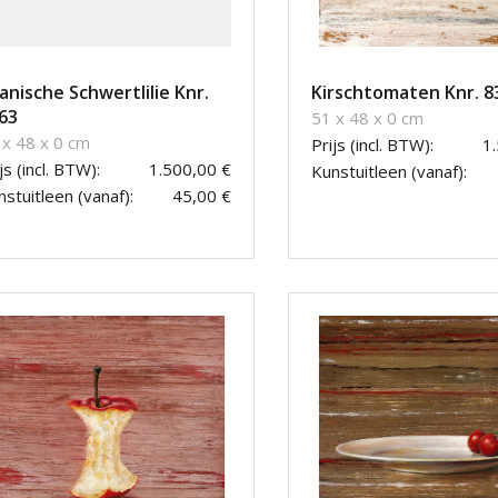
anische Schwertlilie Knr.
Kirschtomaten Knr. 8
63
51 x 48 x 0 cm
 x 48 x 0 cm
Prijs (incl. BTW):
1
js (incl. BTW):
1.500,00 €
Kunstuitleen (vanaf):
stuitleen (vanaf):
45,00 €