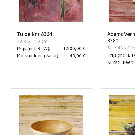
Tulpe Knr 8364
Adams Verm
8380
48 x 51 x 0 cm
51 x 48 x 0 
Prijs (incl. BTW):
1.500,00 €
Prijs (incl. BT
Kunstuitleen (vanaf):
45,00 €
Kunstuitleen 