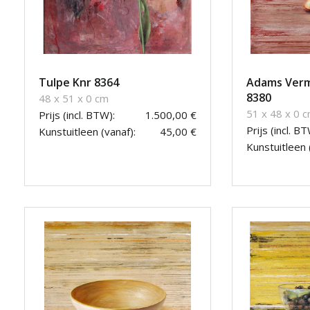
Tulpe Knr 8364
Adams Verm
8380
48 x 51 x 0 cm
51 x 48 x 0 
Prijs (incl. BTW):
1.500,00 €
Prijs (incl. BT
Kunstuitleen (vanaf):
45,00 €
Kunstuitleen 