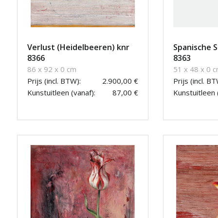
Verlust (Heidelbeeren) knr
Spanische S
8366
8363
86 x 92 x 0 cm
51 x 48 x 0 
Prijs (incl. BTW):
2.900,00 €
Prijs (incl. BT
Kunstuitleen (vanaf):
87,00 €
Kunstuitleen 