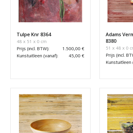
Tulpe Knr 8364
Adams Verm
8380
48 x 51 x 0 cm
51 x 48 x 0 
Prijs (incl. BTW):
1.500,00 €
Prijs (incl. BT
Kunstuitleen (vanaf):
45,00 €
Kunstuitleen 