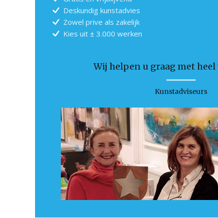
Deskundig kunstadvies
Zowel prive als zakelijk
Kies uit ± 3.000 werken
Wij helpen u graag met heel v
Kunstadviseurs