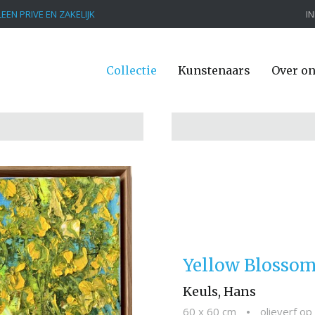
EEN PRIVE EN ZAKELIJK
I
Collectie
Kunstenaars
Over o
Yellow Blossom
Keuls, Hans
60 x 60 cm
•
olieverf o