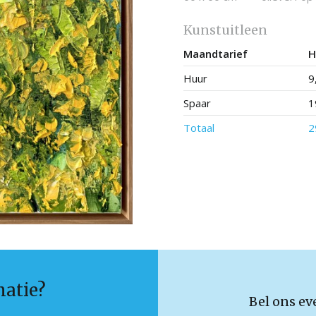
Kunstuitleen
Maandtarief
H
Huur
9
Spaar
1
Totaal
2
matie?
Bel ons ev