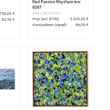
Red Passion Rhythym knr
8287
150 x 90 x 0 cm
.750,00 €
Prijs (incl. BTW):
3.300,00 €
82,50 €
Kunstuitleen (vanaf):
99,00 €