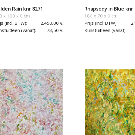
lden Rain knr 8271
Rhapsody in Blue knr
0 x 100 x 0 cm
180 x 70 x 0 cm
js (incl. BTW):
2.450,00 €
Prijs (incl. BTW):
2
stuitleen (vanaf):
73,50 €
Kunstuitleen (vanaf):