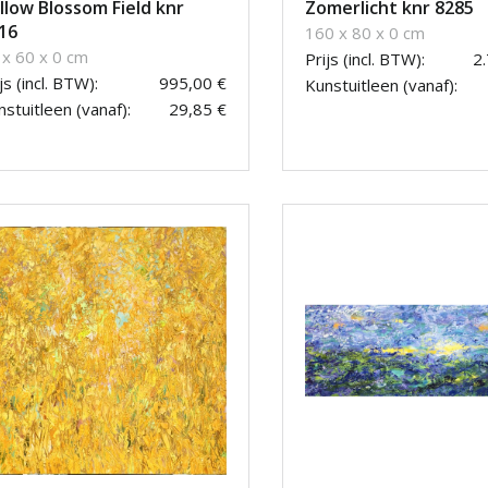
llow Blossom Field knr
Zomerlicht knr 8285
16
160 x 80 x 0 cm
 x 60 x 0 cm
Prijs (incl. BTW):
2
js (incl. BTW):
995,00 €
Kunstuitleen (vanaf):
stuitleen (vanaf):
29,85 €