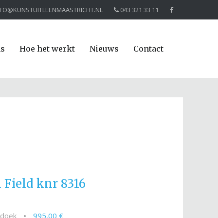
NFO@KUNSTUITLEENMAASTRICHT.NL
043 321 33 11
ns
Hoe het werkt
Nieuws
Contact
 Field knr 8316
p doek
•
995,00 €