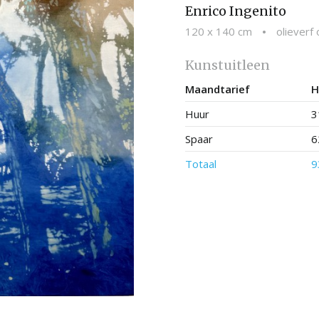
Enrico Ingenito
120 x 140 cm
•
olieverf
Kunstuitleen
Maandtarief
H
Huur
3
Spaar
6
Totaal
9