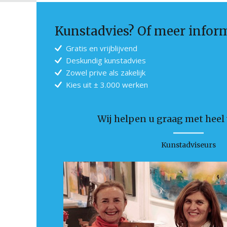
Kunstadvies? Of meer infor
Gratis en vrijblijvend
Deskundig kunstadvies
Zowel prive als zakelijk
Kies uit ± 3.000 werken
Wij helpen u graag met heel v
Kunstadviseurs