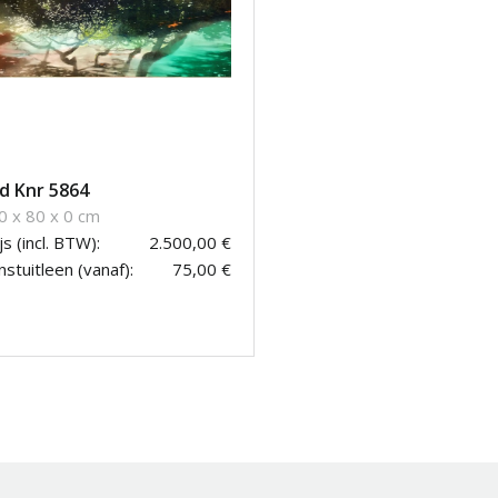
d Knr 5864
0 x 80 x 0 cm
js (incl. BTW):
2.500,00 €
stuitleen (vanaf):
75,00 €