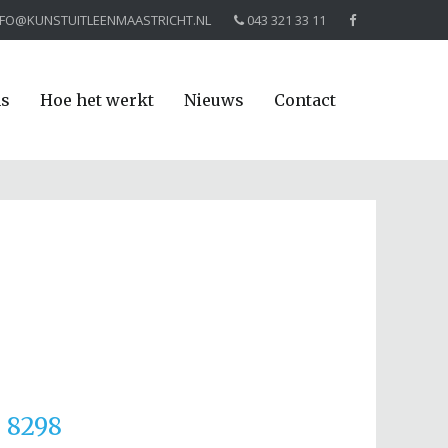
NFO@KUNSTUITLEENMAASTRICHT.NL
043 321 33 11
ns
Hoe het werkt
Nieuws
Contact
 8298