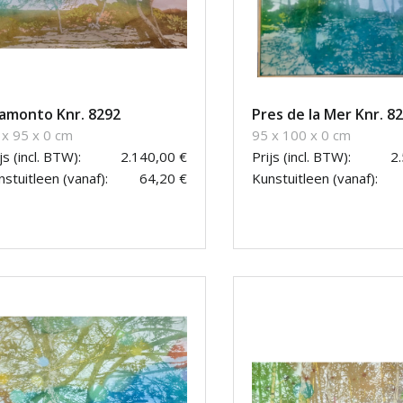
amonto Knr. 8292
Pres de la Mer Knr. 8
 x 95 x 0 cm
95 x 100 x 0 cm
js (incl. BTW):
2.140,00 €
Prijs (incl. BTW):
2
stuitleen (vanaf):
64,20 €
Kunstuitleen (vanaf):