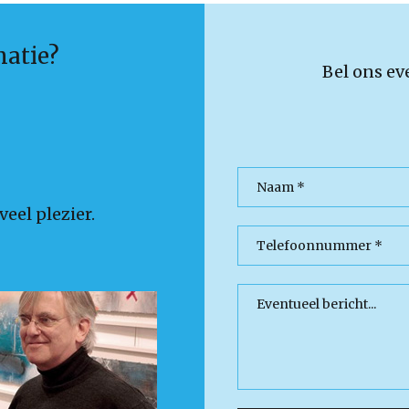
matie?
Bel ons ev
eel plezier.