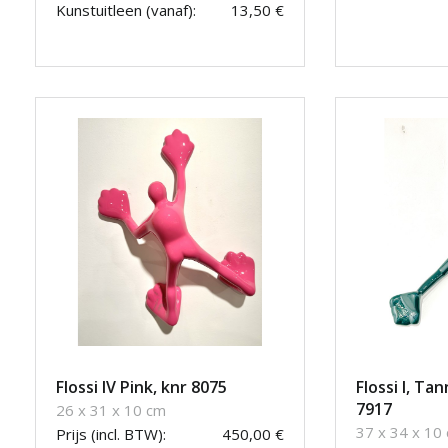
Kunstuitleen (vanaf):
13,50 €
Flossi IV Pink, knr 8075
Flossi I, Ta
7917
26 x 31 x 10 cm
37 x 34 x 10
Prijs (incl. BTW):
450,00 €