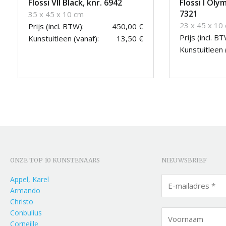
Flossi VII Black, knr. 6942
Flossi I Oly
7321
35 x 45 x 10 cm
23 x 45 x 10
Prijs (incl. BTW):
450,00 €
Prijs (incl. BT
Kunstuitleen (vanaf):
13,50 €
Kunstuitleen 
ONZE TOP 10 KUNSTENAARS
NIEUWSBRIEF
Appel, Karel
Armando
Christo
Conbulius
Corneille