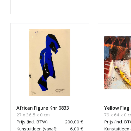
African Figure Knr 6833
Yellow Flag 
27 x 36,5 x 0 cm
79 x 64 x 0 
Prijs (incl. BTW):
200,00 €
Prijs (incl. BT
Kunstuitleen (vanaf):
6,00 €
Kunstuitleen 