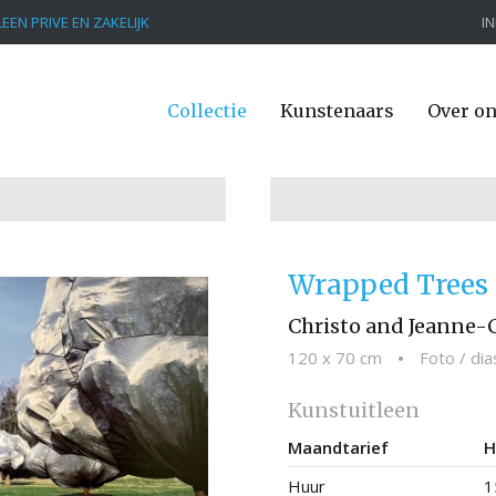
EEN PRIVE EN ZAKELIJK
I
Collectie
Kunstenaars
Over o
Wrapped Trees nr
Christo and Jeanne-
120 x 70 cm
•
Foto / di
Kunstuitleen
Maandtarief
H
Huur
1