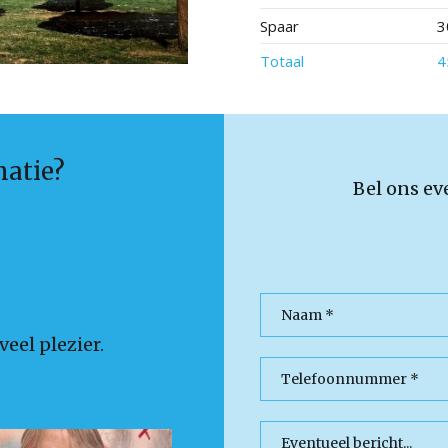
Spaar
3
Totaal
4
matie?
Bel ons ev
eel plezier.