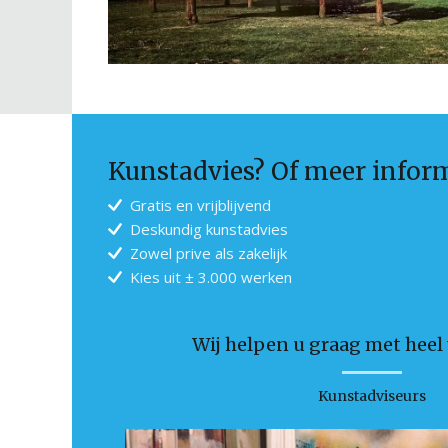
Kunstadvies? Of meer infor
Gratis en vrijblijvend
Deskundig kunstadvies
Zowel prive als zakelijk
Kies uit ± 3.000 werken
Wij helpen u graag met heel v
Kunstadviseurs