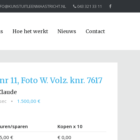
NFO@KUNSTUITLEENMAASTRICHT.NL
043 321 33 11
ns
Hoe het werkt
Nieuws
Contact
 11, Foto W. Volz. knr. 7617
Claude
asec
•
1.500,00 €
uren/sparen
Kopen x 10
5,00 €
€ 0,00