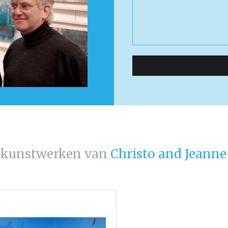
 kunstwerken van
Christo and Jeanne