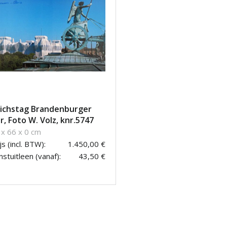
ichstag Brandenburger
r, Foto W. Volz, knr.5747
 x 66 x 0 cm
js (incl. BTW):
1.450,00 €
stuitleen (vanaf):
43,50 €