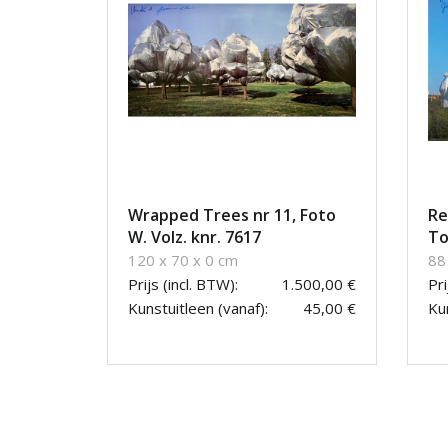
Wrapped Trees nr 11, Foto
Re
W. Volz. knr. 7617
To
120 x 70 x 0 cm
88
Prijs (incl. BTW):
1.500,00 €
Pri
Kunstuitleen (vanaf):
45,00 €
Kun