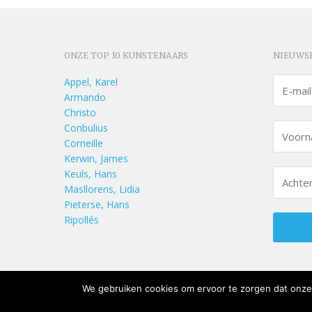
ONZE TOP 10 KUNSTENAARS
NIEUWS
Appel, Karel
Armando
Christo
Conbulius
Corneille
Kerwin, James
Keuls, Hans
Masllorens, Lidia
Pieterse, Hans
Ripollés
We gebruiken cookies om ervoor te zorgen dat onze 