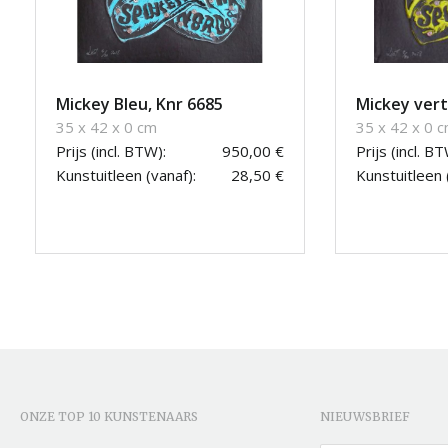
Mickey Bleu, Knr 6685
Mickey vert
35 x 42 x 0 cm
35 x 42 x 0 
Prijs (incl. BTW):
950,00 €
Prijs (incl. BT
Kunstuitleen (vanaf):
28,50 €
Kunstuitleen 
ONZE TOP 10 KUNSTENAARS
NIEUWSBRIEF