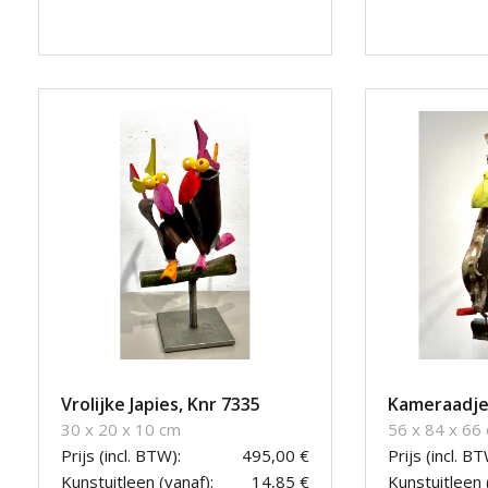
Vrolijke Japies, Knr 7335
Kameraadje
30 x 20 x 10 cm
56 x 84 x 66
Prijs (incl. BTW):
495,00 €
Prijs (incl. BT
Kunstuitleen (vanaf):
14,85 €
Kunstuitleen 