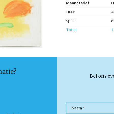
Maandtarief
H
Huur
4
Spaar
8
Totaal
1
matie?
Bel ons ev