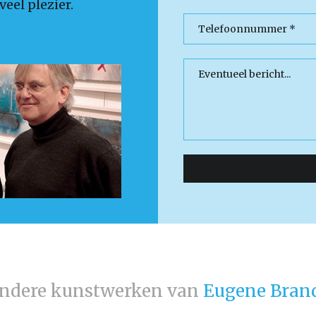
eel plezier.
ndere kunstwerken van
Eugene Bran