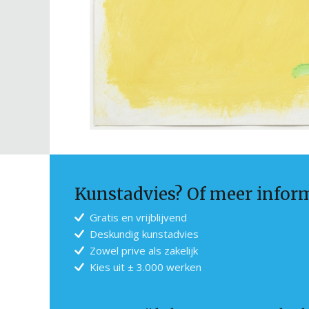
Kunstadvies? Of meer infor
Gratis en vrijblijvend
Deskundig kunstadvies
Zowel prive als zakelijk
Kies uit ± 3.000 werken