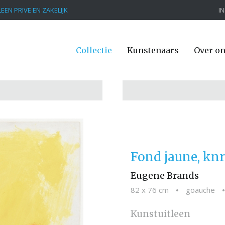
EEN PRIVE EN ZAKELIJK
I
Collectie
Kunstenaars
Over o
Fond jaune, knr
Eugene Brands
82 x 76 cm
•
goauche
•
Kunstuitleen