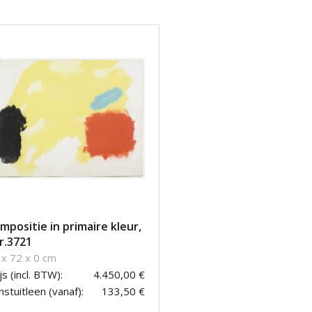
mpositie in primaire kleur,
r.3721
 x 72 x 0 cm
js (incl. BTW):
4.450,00 €
stuitleen (vanaf):
133,50 €