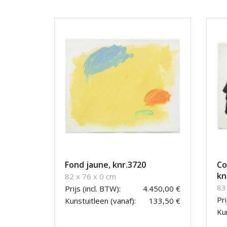
Fond jaune, knr.3720
Co
kn
82 x 76 x 0 cm
83
Prijs (incl. BTW):
4.450,00 €
Pri
Kunstuitleen (vanaf):
133,50 €
Kun