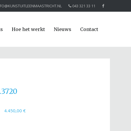
NFO@KUNSTUITLEENMAASTRICHT.NL
043 321 33 11
ns
Hoe het werkt
Nieuws
Contact
.3720
4.450,00 €