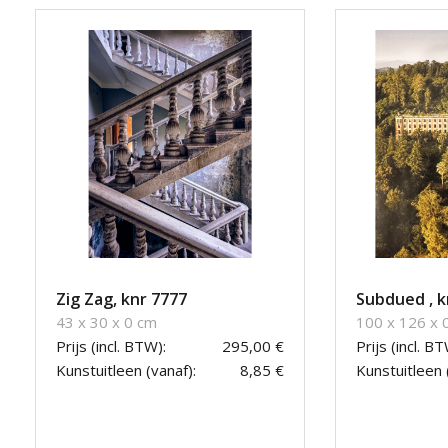
Zig Zag, knr 7777
Subdued , k
43 x 30 x 0 cm
100 x 126 x 
Prijs (incl. BTW):
295,00 €
Prijs (incl. BT
Kunstuitleen (vanaf):
8,85 €
Kunstuitleen 