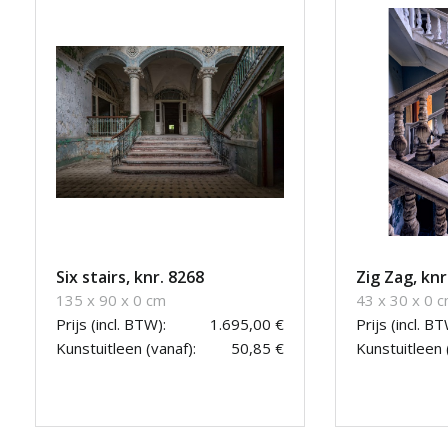
Six stairs, knr. 8268
Zig Zag, kn
135 x 90 x 0 cm
43 x 30 x 0 
Prijs (incl. BTW):
1.695,00 €
Prijs (incl. BT
Kunstuitleen (vanaf):
50,85 €
Kunstuitleen 