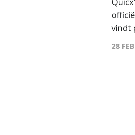
Quicx
offici
vindt 
28 FE