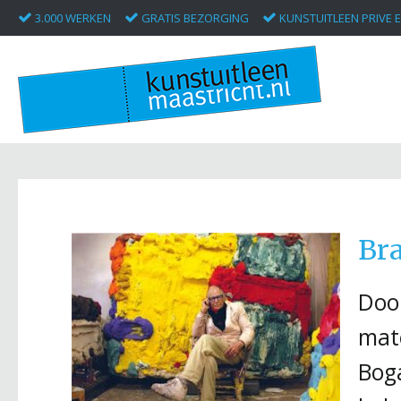
3.000 WERKEN
GRATIS BEZORGING
KUNSTUITLEEN PRIVE E
Br
Door
mat
Boga